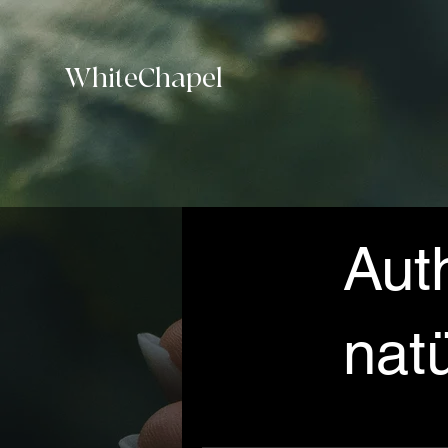
WhiteChapel
Auth
nat