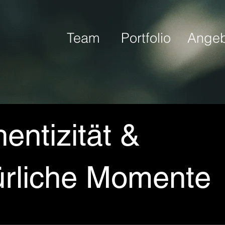
Team
Portfolio
Angeb
entizität &
ürliche Momente