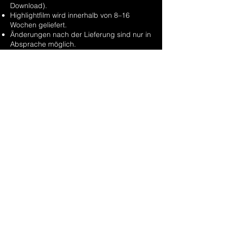
Download).
Highlightfilm wird innerhalb von 8–16
Wochen geliefert.
Änderungen nach der Lieferung sind nur in
Absprache möglich.
8. Haftung
Whitechapel haftet nur für Vorsatz und
grobe Fahrlässigkeit.
Keine Haftung für nicht vorhersehbare
Ereignisse, technische Ausfälle oder
äußere Umstände (z. B. Wetter,
Stromausfall).
9. Datenschutz
Alle personenbezogenen Daten werden
vertraulich behandelt und gemäß
Datenschutzbestimmungen verarbeitet.
10.
Schlussbestimmunge
n