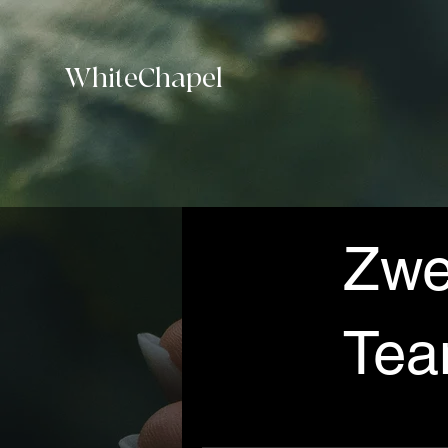
WhiteChapel
Zwe
Tea